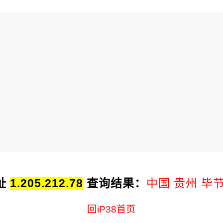
址
1.205.212.78
查询结果：
中国 贵州 毕
回iP38首页